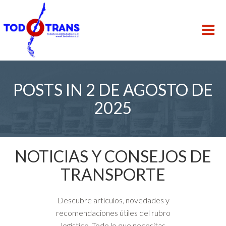
Saltar
al
contenido
POSTS IN 2 DE AGOSTO DE
2025
NOTICIAS Y CONSEJOS DE
TRANSPORTE
Descubre artículos, novedades y
recomendaciones útiles del rubro
logístico. Todo lo que necesitas